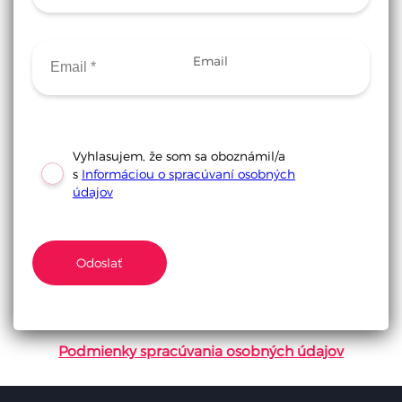
Email
Vyhlasujem, že som sa oboznámil/a
s
Informáciou o spracúvaní osobných
údajov
Skúste to znova a uistite sa, že ste vyplnili všetky
Odoslať
povinné polia. Ak to nefunguje, kontaktujte nás e-
mailom alebo telefonicky.
Podmienky spracúvania osobných údajov