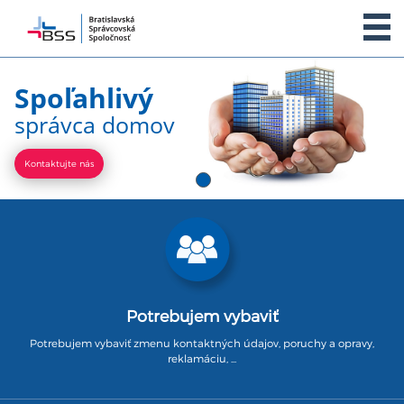
O NÁS
Spoľahlivý
správca domov
SLUŽBY
Kontaktujte nás
ŽIADOSTI
ČASTÉ OTÁZKY
DODÁVATELIA
Potrebujem vybaviť
KLIENTSKÁ ZÓNA
Potrebujem vybaviť zmenu kontaktných údajov, poruchy a opravy,
reklamáciu, ...
KONTAKT