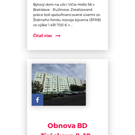
Bytový dom na ulici Vlčie Hrdlo 56 v
Bratislave - Ružinove. Zrealizované
práce boli spolufinancované úvermi zo
Štátneho fondu rozvoja bývania (ŠFRB)
vo výške 1 491 700 € v ...
Čítať viac
Obnova BD