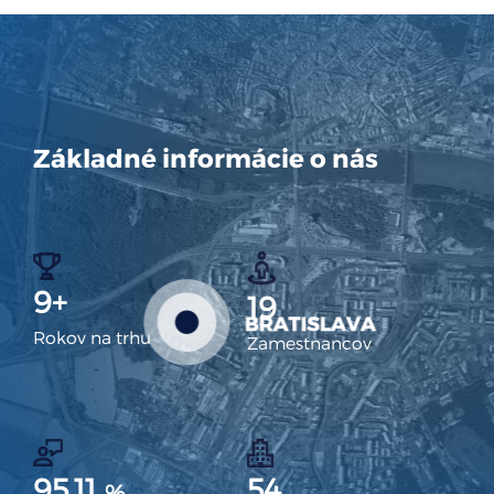
Základné informácie o nás
9
+
19
Rokov na trhu
Zamestnancov
95.11
54
%